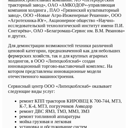
тракторный завод», OAO «AМКOДOР»-управляющая
компания холдинга , ПAO «Грязинский культиваторный
завод», ООО «Новые Агро-Инженерные Решения», ООО
«Агротехника-Юг», Акционерное общество «Научно-
исследовательский технологический институт имени П.И.
Снегирёва», ОАО «Белагромаш-Сервис им. В.М. Рязанова»
и других.
Для демонстрации возможностей техники различной
ценовой категории, предназначенной как для небольших
фермерских хозяйств, так и для крупных аграрных
холдингов, в OOO «Липецкoблснaб» создан
инновационный тoргoвo-выстaвoчный комплекс. На
котором представлены инновационные модели
отечественного машиностроения.
Сервисный центр ООО «Липецкоблснаб» оказывает
следующие виды услуг:
ремонт КПП тракторов КИРОВЕЦ К 700-744, МТЗ,
К-7, К-4, МТЗ, погрузчиков Амкодор
ремонт ДВС ЯМЗ, ТМЗ, ММЗ, ЗМЗ
ремонт топливной аппаратуры
мойка грузовая и легковая
установка и обслуживание систем