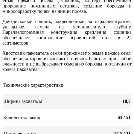
Резак прямого посева (турбонож, колтер) обеспечивает
прорезание пожнивных остатков, создание борозды и
микрообработку почвы на линии посева.
Двухдисковый сошник, закрепленный на параллелограмме,
укладывает семена на установленную глубину.
Параллелограммная конструкция крепления сошника
обеспечивает копирование неровностей поля в 25
сантиметров.
Хвостовик-пакователь семян прижимает к земле каждое семя,
обеспечивая хороший контакт с почвой. Работает при любой
влажности и не выбрасывает семена из борозды, в отличии от
колеса-пакователя.
Технические характеристики
Ширина захвата, м
10,7
Количество рядов
63 / 51
Междурядье, см
17,5 / 21