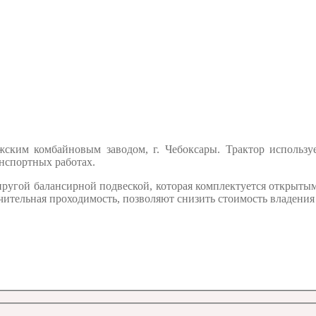
м комбайновым заводом, г. Чебоксары. Трактор используетс
нспортных работах.
 упругой балансирной подвеской, которая комплектуется откры
чительная проходимость, позволяют снизить стоимость владения