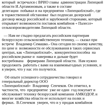
который встречался с ВРИО главы администрации Липецкой
области И.Артамоновым, а также в составе
делегации побывал и на предприятии «Липецкоблснаб», где
в торжественной обстановке был подписан дилерский
договор между российской и зарубежной сторонами, который
открывает возможности поставок комбайнов « Палессе»
сельхозпроизводителям Липецкой области.
— Нам не стыдно предлагать российским партнерам
белорусскую сельскохозяйственную технику, — сказал при
встрече Владимир Семашко.- Она сегодня по своему качеству,
по цене и возможности ее обслуживания в таких сервисных
центрах, как «Липецкоблснаб», конкурентноспособна на
российском рынке и наверняка и дальше будет
востребована фермерами Липецкой области. Нам нужно
продолжить работать с вами на взаимовыгодных условиях, и
я уверен, что у нас это получится.
Об опыте успешного сотрудничества говорил и
генеральный директор ООО
«Липецкоблснаб» Владимир Сенчеков. Он отметил, в
частности, что предприятие уже не один год покупает и
обслуживает технику белорусской компании АМКОДОР, и
многие хозяйства области ее использует на полях и
фермах. В.Сенчеков уверен, что и у продаж комбайнов