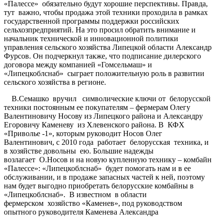
«Палессе» обязательно будут хорошие перспективы. Правда,
тут важно, чтобы продажа этой техники проходила в рамках
государственной программы поддержки российских
сельхозпредприятий. На это просил обратить внимание и
начальник технической и инновационной политики
управления сельского хозяйства Липецкой области Александр
Фурсов. Он подчеркнул также, что подписание дилерского
договора между компанией «Гомсельмаш» и
«Липецкоблснаб» сыграет положительную роль в развитии
сельского хозяйства в регионе.
В.Семашко вручил символические ключи от белорусской
техники постоянным ее покупателям – фермерам Олегу
Валентиновичу Носову из Липецкого района и Александру
Егоровичу Каменеву из Хлевенского района. В КФХ
«Приволье -1», которым руководит Носов Олег
Валентинович, с 2010 года работает белорусская техника, и
в хозяйстве довольны ею. Большие надежды
возлагает О.Носов и на новую купленную технику – комбайн
«Палессе»: «Липецкоблснаб» будет помогать нам и в ее
обслуживании, и в продаже запасных частей к ней, поэтому
нам будет выгодно приобретать белорусские комбайны в
«Липецкоблснаб». В известном в области
фермерском хозяйство «Каменев», под руководством
опытного руководителя Каменева Александра